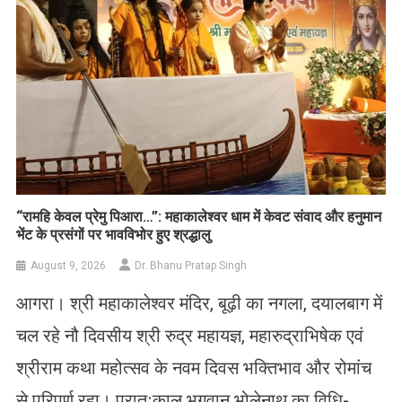
​“रामहि केवल प्रेमु पिआरा…”: महाकालेश्वर धाम में केवट संवाद और हनुमान
भेंट के प्रसंगों पर भावविभोर हुए श्रद्धालु
August 9, 2026
Dr. Bhanu Pratap Singh
आगरा। श्री महाकालेश्वर मंदिर, बूढ़ी का नगला, दयालबाग में
चल रहे नौ दिवसीय श्री रुद्र महायज्ञ, महारुद्राभिषेक एवं
श्रीराम कथा महोत्सव के नवम दिवस भक्तिभाव और रोमांच
से परिपूर्ण रहा। प्रातःकाल भगवान भोलेनाथ का विधि-