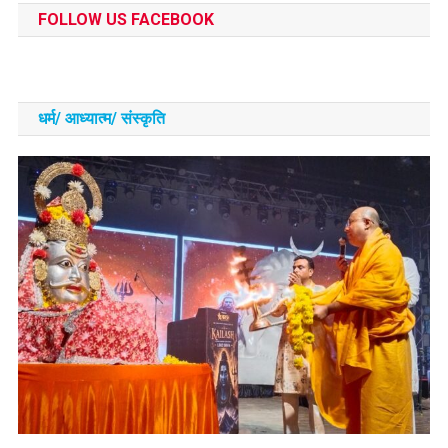
FOLLOW US FACEBOOK
धर्म/ आध्‍यात्‍म/ संस्‍कृति