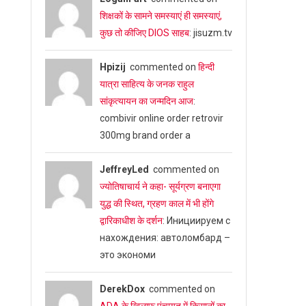
शिक्षकों के सामने समस्याएं ही समस्याएं,
कुछ तो कीजिए DIOS साहब
: jisuzm.tv
Hpizij
commented on
हिन्दी
यात्रा साहित्य के जनक राहुल
सांकृत्यायन का जन्‍मदिन आज
:
combivir online order retrovir
300mg brand order a
JeffreyLed
commented on
ज्योतिषाचार्य ने कहा- सूर्यग्रण बनाएगा
युद्ध की स्थित, ग्रहण काल में भी होंगे
द्वारिकाधीश के दर्शन
: Инициируем с
нахождения: автоломбард –
это экономи
DerekDox
commented on