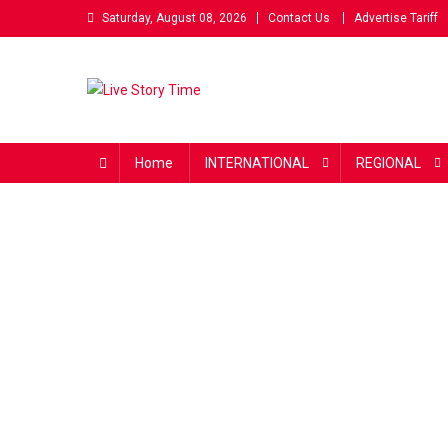
Skip
Saturday, August 08, 2026
Contact Us
Advertise Tariff
to
content
Live Story Time
एक सकारात्मक पहल
Home
INTERNATIONAL
REGIONAL