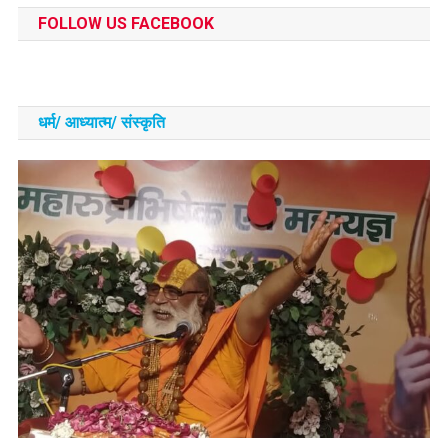
FOLLOW US FACEBOOK
धर्म/ आध्‍यात्‍म/ संस्‍कृति