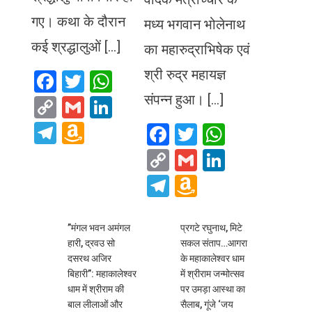
गए। कथा के दौरान
मध्य भगवान भोलेनाथ
कई श्रद्धालुओं […]
का महारुद्राभिषेक एवं
श्री रुद्र महायज्ञ
Facebook
Twitter
WhatsApp
संपन्न हुआ। […]
Copy
Gmail
LinkedIn
Link
Telegram
Amazon
Facebook
Twitter
WhatsA
Wish
Copy
Gmail
LinkedIn
List
Link
Telegram
Amazon
Wish
List
​”मंगल भवन अमंगल
प्रगटे रघुनाथ, मिटे
हारी, द्रवउ सो
सकल संताप…आगरा
दसरथ अजिर
के महाकालेश्वर धाम
बिहारी”: महाकालेश्वर
में श्रीराम जन्मोत्सव
धाम में श्रीराम की
पर उमड़ा आस्था का
बाल लीलाओं और
सैलाब, गूंजे ‘जय