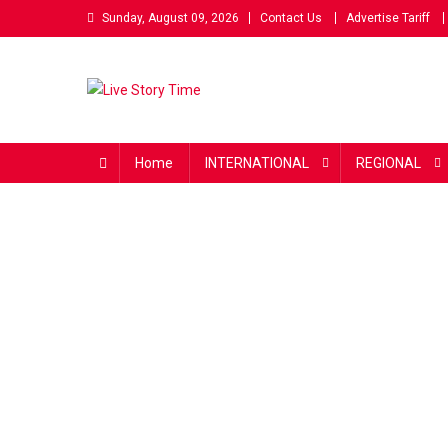
Skip
Sunday, August 09, 2026
Contact Us
Advertise Tariff
to
content
Live Story Time
एक सकारात्मक पहल
Home
INTERNATIONAL
REGIONAL