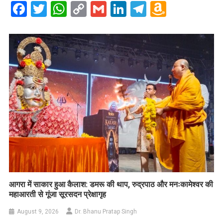
Facebook
Twitter
WhatsApp
Copy
Gmail
LinkedIn
Telegram
Amazo
Link
Wish
List
आगरा में साकार हुआ कैलाश: डमरू की थाप, रुद्रपाठ और मनःकामेश्वर की
महाआरती से गूंजा सूरसदन प्रेक्षागृह
August 9, 2026
Dr. Bhanu Pratap Singh