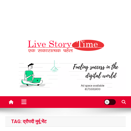
Live Story Time
एक सकारात्मक पहल
TAG:
द्रौपदी मुर्मू भेंट